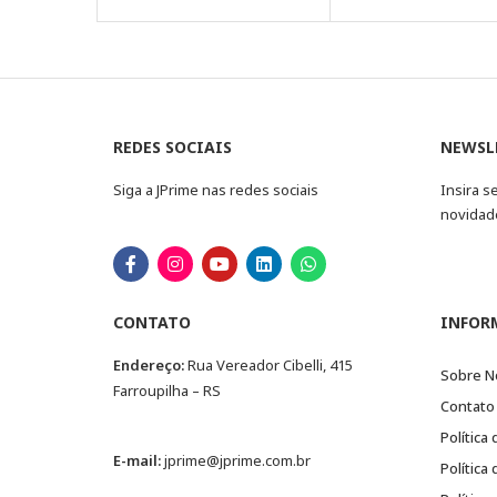
REDES SOCIAIS
NEWSL
Siga a JPrime nas redes sociais
Insira s
novidad
CONTATO
INFOR
Endereço:
Rua Vereador Cibelli, 415
Sobre N
Farroupilha – RS
Contato
Política
E-mail:
jprime@jprime.com.br
Política