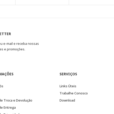
ETTER
eu e-mail e receba nossas
es e promoções.
MAÇÕES
SERVIÇOS
ós
Links Úteis
Trabalhe Conosco
 de Troca e Devolução
Download
 de Entrega