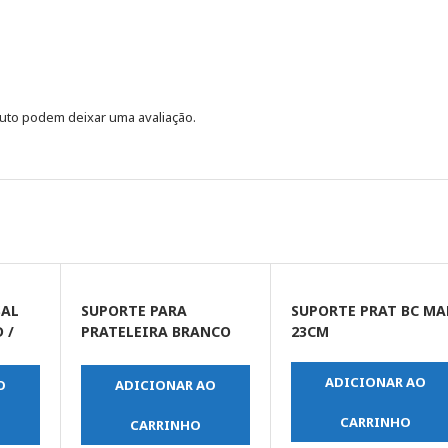
uto podem deixar uma avaliação.
SAL
SUPORTE PARA
SUPORTE PRAT BC MA
 /
PRATELEIRA BRANCO
23CM
06 X 08 POLEGADA
(FERTAK)
ADICIONAR AO
O
ADICIONAR AO
CARRINHO
CARRINHO