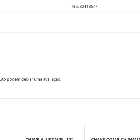
736532118677
uto podem deixar uma avaliação.
E
CHAVE AJUSTAVEL 12″
CHAVE COMB CV 06M