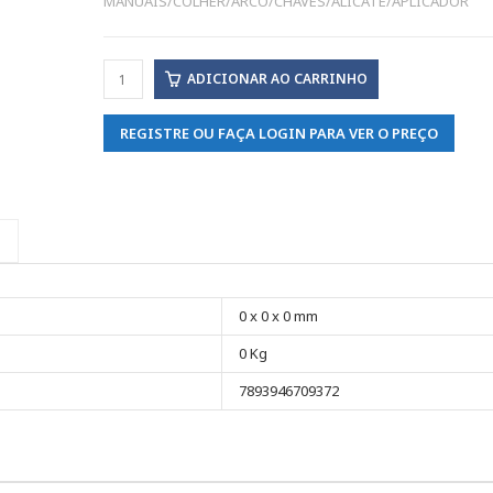
MANUAIS/COLHER/ARCO/CHAVES/ALICATE/APLICADOR
ADICIONAR AO CARRINHO
REGISTRE OU FAÇA LOGIN PARA VER O PREÇO
0 x 0 x 0 mm
0 Kg
7893946709372