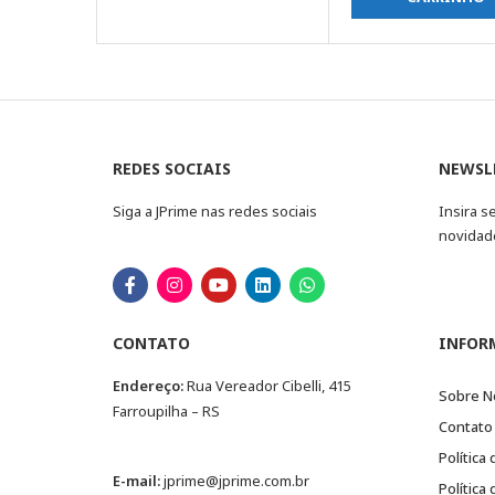
REDES SOCIAIS
NEWSL
Siga a JPrime nas redes sociais
Insira s
novidad
CONTATO
INFOR
Endereço:
Rua Vereador Cibelli, 415
Sobre N
Farroupilha – RS
Contato
Política
E-mail:
jprime@jprime.com.br
Política