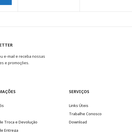
ETTER
eu e-mail e receba nossas
es e promoções.
MAÇÕES
SERVIÇOS
ós
Links Úteis
Trabalhe Conosco
 de Troca e Devolução
Download
 de Entrega