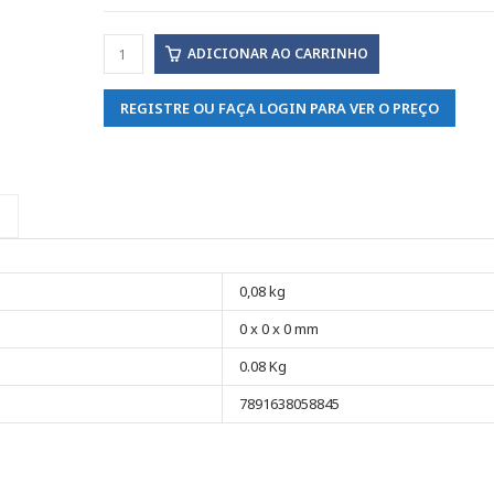
ADICIONAR AO CARRINHO
REGISTRE OU FAÇA LOGIN PARA VER O PREÇO
0,08 kg
0 x 0 x 0 mm
0.08 Kg
7891638058845