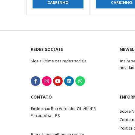
CARRINHO
CARRINHO
REDES SOCIAIS
NEWSL
Siga a JPrime nas redes sociais
Insira s
novidad
CONTATO
INFOR
Endereço:
Rua Vereador Cibelli, 415
Sobre N
Farroupilha – RS
Contato
Política
E-mail:
jprime@jprime.com.br