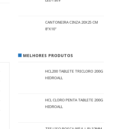
LEDT.BIV
CANTONEIRA CINZA 20X25 CM
8"X10"
MELHORES PRODUTOS
HCL200 TABLETE TRICLORO 200G
HIDROALL
HCL CLORO PENTA TABLETE 200G
HIDROALL
TEE LISO ROSCA 90º (L L R) 32MM