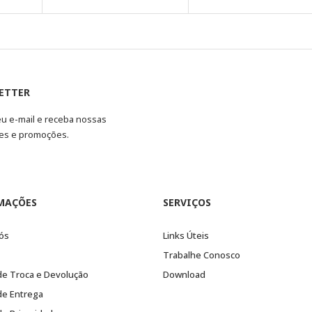
ETTER
eu e-mail e receba nossas
es e promoções.
MAÇÕES
SERVIÇOS
ós
Links Úteis
Trabalhe Conosco
 de Troca e Devolução
Download
 de Entrega