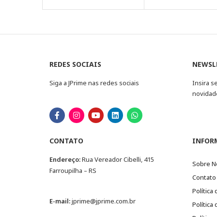
REDES SOCIAIS
NEWSL
Siga a JPrime nas redes sociais
Insira s
novidad
CONTATO
INFOR
Endereço:
Rua Vereador Cibelli, 415
Sobre N
Farroupilha – RS
Contato
Política
E-mail:
jprime@jprime.com.br
Política