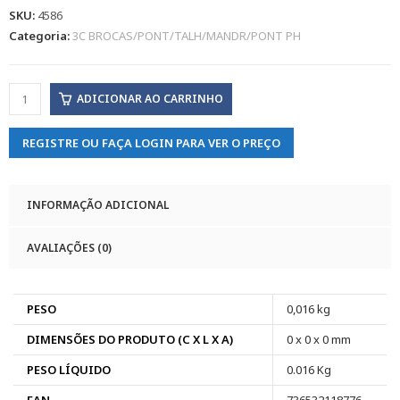
SKU:
4586
Categoria:
3C BROCAS/PONT/TALH/MANDR/PONT PH
ADICIONAR AO CARRINHO
REGISTRE OU FAÇA LOGIN PARA VER O PREÇO
INFORMAÇÃO ADICIONAL
AVALIAÇÕES (0)
PESO
0,016 kg
DIMENSÕES DO PRODUTO (C X L X A)
0 x 0 x 0 mm
PESO LÍQUIDO
0.016 Kg