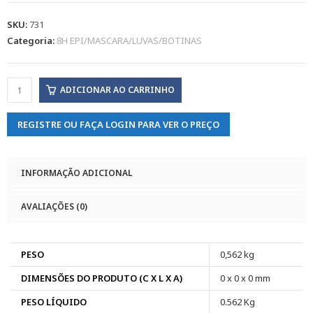
SKU:
731
Categoria:
8H EPI/MASCARA/LUVAS/BOTINAS
ADICIONAR AO CARRINHO
REGISTRE OU FAÇA LOGIN PARA VER O PREÇO
INFORMAÇÃO ADICIONAL
AVALIAÇÕES (0)
PESO
0,562 kg
DIMENSÕES DO PRODUTO (C X L X A)
0 x 0 x 0 mm
PESO LÍQUIDO
0.562 Kg