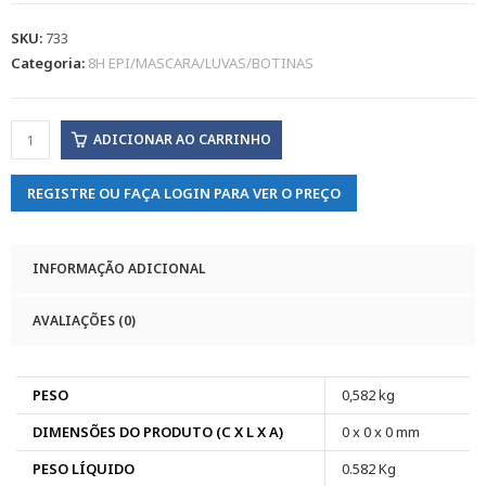
SKU:
733
Categoria:
8H EPI/MASCARA/LUVAS/BOTINAS
ADICIONAR AO CARRINHO
REGISTRE OU FAÇA LOGIN PARA VER O PREÇO
INFORMAÇÃO ADICIONAL
AVALIAÇÕES (0)
PESO
0,582 kg
DIMENSÕES DO PRODUTO (C X L X A)
0 x 0 x 0 mm
PESO LÍQUIDO
0.582 Kg