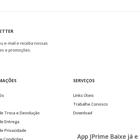
ETTER
eu e-mail e receba nossas
es e promoções.
MAÇÕES
SERVIÇOS
ós
Links Úteis
Trabalhe Conosco
 de Troca e Devolução
Download
 de Entrega
 de Privacidade
App JPrime Baixe já e
e Condições