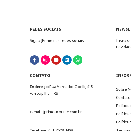
REDES SOCIAIS
NEWSL
Siga a JPrime nas redes sociais
Insira s
novidad
CONTATO
INFOR
Endereço:
Rua Vereador Cibelli, 415
Sobre N
Farroupilha – RS
Contato
Política
E-mail:
jprime@jprime.com.br
Política
Política
Telefone:
(54) 2628.4408
Termos 