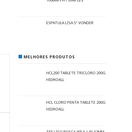
100MM PH1 SIMPLES
ESPATULA LISA 5" VONDER
MELHORES PRODUTOS
HCL200 TABLETE TRICLORO 200G
HIDROALL
HCL CLORO PENTA TABLETE 200G
HIDROALL
TEE LISO ROSCA 90º (L L R) 32MM