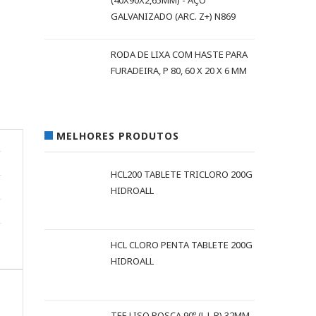
(40X90X2,65MM) - AÇO
GALVANIZADO (ARC. Z+) N869
RODA DE LIXA COM HASTE PARA
FURADEIRA, P 80, 60 X 20 X 6 MM
MELHORES PRODUTOS
HCL200 TABLETE TRICLORO 200G
HIDROALL
HCL CLORO PENTA TABLETE 200G
HIDROALL
TEE LISO ROSCA 90º (L L R) 32MM