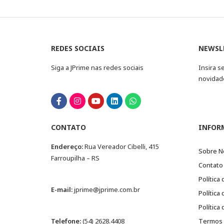
REDES SOCIAIS
NEWSL
Siga a JPrime nas redes sociais
Insira s
novidad
CONTATO
INFOR
Endereço:
Rua Vereador Cibelli, 415
Sobre N
Farroupilha – RS
Contato
Política
E-mail:
jprime@jprime.com.br
Política
Política
Telefone:
(54) 2628.4408
Termos 