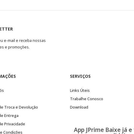
ETTER
eu e-mail e receba nossas
es e promoções.
MAÇÕES
SERVIÇOS
ós
Links Úteis
Trabalhe Conosco
 de Troca e Devolução
Download
 de Entrega
 de Privacidade
App JPrime Baixe já e
e Condições