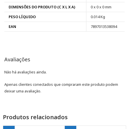
DIMENSÕES DO PRODUTO (C X L X A)
0 x 0 x 0 mm
PESO LÍQUIDO
0.014 Kg
EAN
7897013538094
Avaliações
Não há avaliações ainda.
Apenas clientes conectados que compraram este produto podem
deixar uma avaliação.
Produtos relacionados