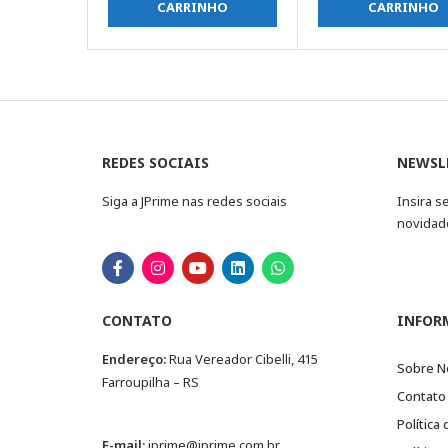
CARRINHO
CARRINHO
REDES SOCIAIS
NEWSL
Siga a JPrime nas redes sociais
Insira s
novidad
CONTATO
INFOR
Endereço:
Rua Vereador Cibelli, 415
Sobre N
Farroupilha – RS
Contato
Política
E-mail:
jprime@jprime.com.br