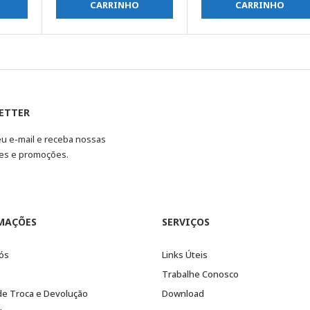
CARRINHO
CARRINHO
ETTER
eu e-mail e receba nossas
es e promoções.
MAÇÕES
SERVIÇOS
ós
Links Úteis
Trabalhe Conosco
 de Troca e Devolução
Download