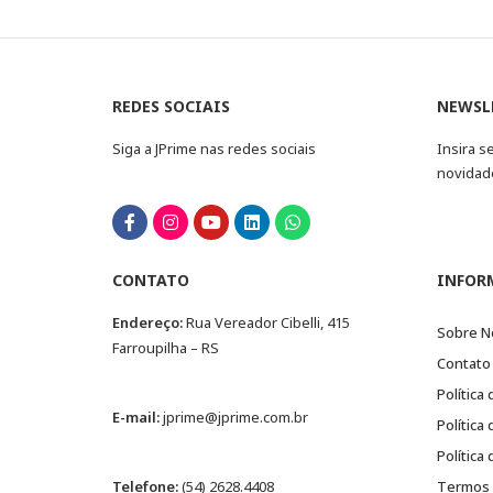
REDES SOCIAIS
NEWSL
Siga a JPrime nas redes sociais
Insira s
novidad
CONTATO
INFOR
Endereço:
Rua Vereador Cibelli, 415
Sobre N
Farroupilha – RS
Contato
Política
E-mail:
jprime@jprime.com.br
Política
Política
Telefone:
(54) 2628.4408
Termos 