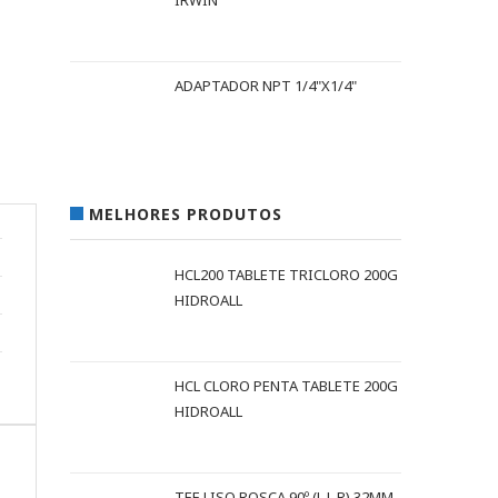
IRWIN
ADAPTADOR NPT 1/4"X1/4"
MELHORES PRODUTOS
HCL200 TABLETE TRICLORO 200G
HIDROALL
HCL CLORO PENTA TABLETE 200G
HIDROALL
TEE LISO ROSCA 90º (L L R) 32MM