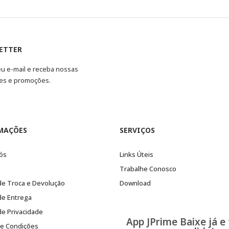
ETTER
eu e-mail e receba nossas
es e promoções.
MAÇÕES
SERVIÇOS
ós
Links Úteis
Trabalhe Conosco
 de Troca e Devolução
Download
 de Entrega
 de Privacidade
App JPrime Baixe já e
e Condições