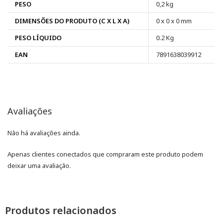
PESO
0,2 kg
DIMENSÕES DO PRODUTO (C X L X A)
0 x 0 x 0 mm
PESO LÍQUIDO
0.2 Kg
EAN
7891638039912
Avaliações
Não há avaliações ainda.
Apenas clientes conectados que compraram este produto podem
deixar uma avaliação.
Produtos relacionados