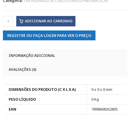
Categoria:
13N HIDRAULICA/TUBOS/CANOS/PNEUMATICAS
ADICIONAR AO CARRINHO
REGISTRE OU FAÇA LOGIN PARA VER O PREÇO
INFORMAÇÃO ADICIONAL
AVALIAÇÕES (0)
DIMENSÕES DO PRODUTO (C X L X A)
0 x 0 x 0 mm
PESO LÍQUIDO
0 Kg
EAN
7898668362805