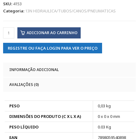
SKU:
4153
Categoria:
13N HIDRAULICA/TUBOS/CANOS/PNEUMATICAS
ADICIONAR AO CARRINHO
REGISTRE OU FAÇA LOGIN PARA VER O PREÇO
INFORMAÇÃO ADICIONAL
AVALIAÇÕES (0)
PESO
0,03 kg
DIMENSÕES DO PRODUTO (C X L X A)
0 x 0 x 0 mm
PESO LÍQUIDO
0.03 Kg
EAN
7898059540898