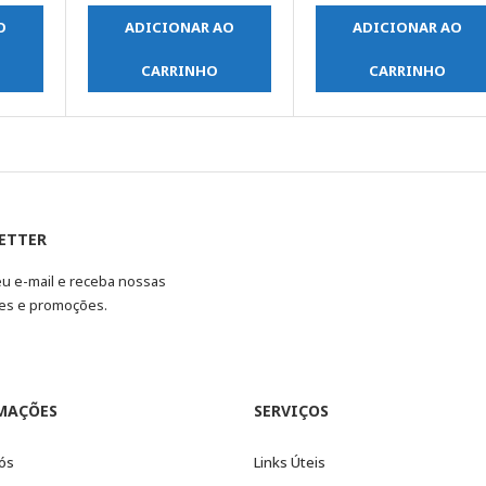
O
ADICIONAR AO
ADICIONAR AO
CARRINHO
CARRINHO
ETTER
eu e-mail e receba nossas
es e promoções.
MAÇÕES
SERVIÇOS
ós
Links Úteis