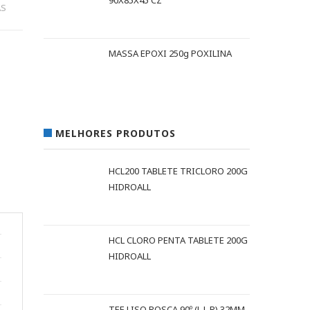
90X85X45 CZ
AS
MASSA EPOXI 250g POXILINA
MELHORES PRODUTOS
HCL200 TABLETE TRICLORO 200G
HIDROALL
HCL CLORO PENTA TABLETE 200G
HIDROALL
TEE LISO ROSCA 90º (L L R) 32MM