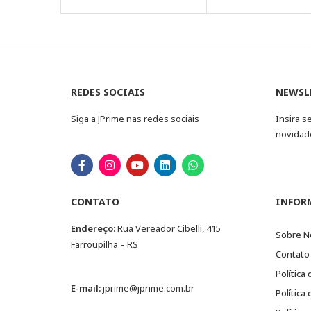
REDES SOCIAIS
NEWSL
Siga a JPrime nas redes sociais
Insira s
novidad
CONTATO
INFOR
Endereço:
Rua Vereador Cibelli, 415
Sobre N
Farroupilha – RS
Contato
Política
E-mail:
jprime@jprime.com.br
Política