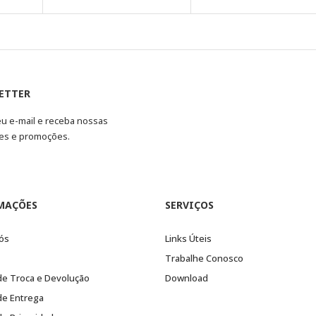
ETTER
eu e-mail e receba nossas
es e promoções.
MAÇÕES
SERVIÇOS
ós
Links Úteis
Trabalhe Conosco
 de Troca e Devolução
Download
 de Entrega