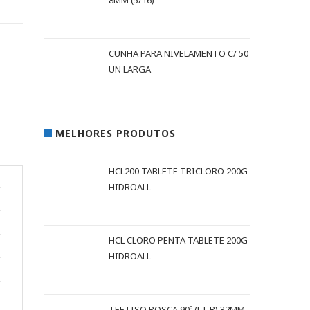
8MM (5/16)
CUNHA PARA NIVELAMENTO C/ 50
UN LARGA
MELHORES PRODUTOS
HCL200 TABLETE TRICLORO 200G
HIDROALL
HCL CLORO PENTA TABLETE 200G
HIDROALL
TEE LISO ROSCA 90º (L L R) 32MM