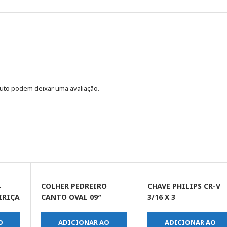
uto podem deixar uma avaliação.
4
COLHER PEDREIRO
CHAVE PHILIPS CR-V
IRIÇA
CANTO OVAL 09″
3/16 X 3
O
ADICIONAR AO
ADICIONAR AO