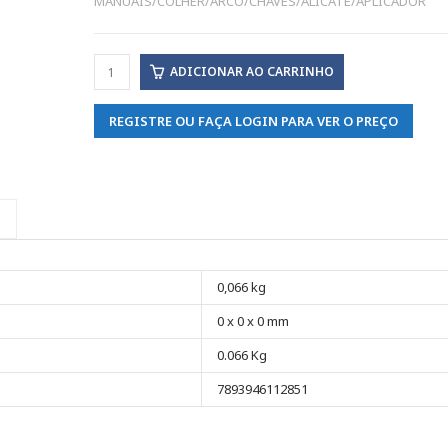
MANUAIS/COLHER/ARCO/CHAVES/ALICATE/APLICADOR
ADICIONAR AO CARRINHO
REGISTRE OU FAÇA LOGIN PARA VER O PREÇO
0,066 kg
0 x 0 x 0 mm
0.066 Kg
7893946112851