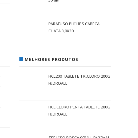
50MM
PARAFUSO PHILIPS CABECA
CHATA 3,0X30
MELHORES PRODUTOS
HCL200 TABLETE TRICLORO 200G
HIDROALL
HCL CLORO PENTA TABLETE 200G
HIDROALL
TEE LISO ROSCA 90º (L L R) 32MM