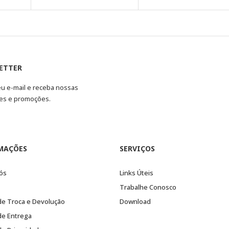
ETTER
eu e-mail e receba nossas
es e promoções.
MAÇÕES
SERVIÇOS
ós
Links Úteis
Trabalhe Conosco
 de Troca e Devolução
Download
 de Entrega