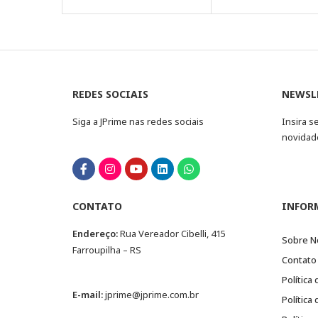
REDES SOCIAIS
NEWSL
Siga a JPrime nas redes sociais
Insira s
novidad
CONTATO
INFOR
Endereço:
Rua Vereador Cibelli, 415
Sobre N
Farroupilha – RS
Contato
Política
E-mail:
jprime@jprime.com.br
Política