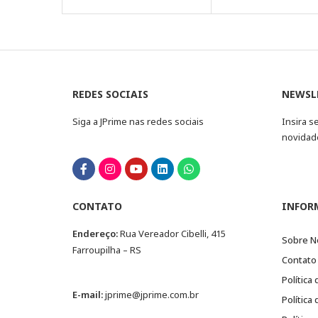
REDES SOCIAIS
NEWSL
Siga a JPrime nas redes sociais
Insira s
novidad
CONTATO
INFOR
Endereço:
Rua Vereador Cibelli, 415
Sobre N
Farroupilha – RS
Contato
Política
E-mail:
jprime@jprime.com.br
Política