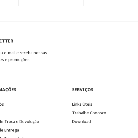
ETTER
eu e-mail e receba nossas
es e promoções.
MAÇÕES
SERVIÇOS
ós
Links Úteis
Trabalhe Conosco
 de Troca e Devolução
Download
 de Entrega