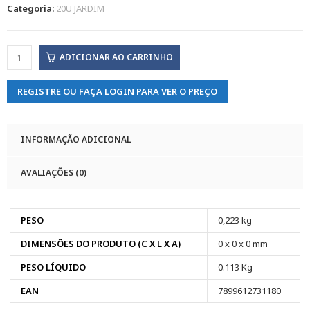
Categoria:
20U JARDIM
ADICIONAR AO CARRINHO
REGISTRE OU FAÇA LOGIN PARA VER O PREÇO
INFORMAÇÃO ADICIONAL
AVALIAÇÕES (0)
PESO
0,223 kg
DIMENSÕES DO PRODUTO (C X L X A)
0 x 0 x 0 mm
PESO LÍQUIDO
0.113 Kg
EAN
7899612731180