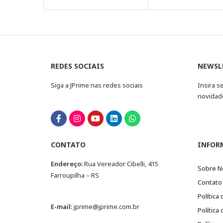
REDES SOCIAIS
NEWSL
Siga a JPrime nas redes sociais
Insira s
novidad
CONTATO
INFOR
Endereço:
Rua Vereador Cibelli, 415
Sobre N
Farroupilha – RS
Contato
Política
E-mail:
jprime@jprime.com.br
Política