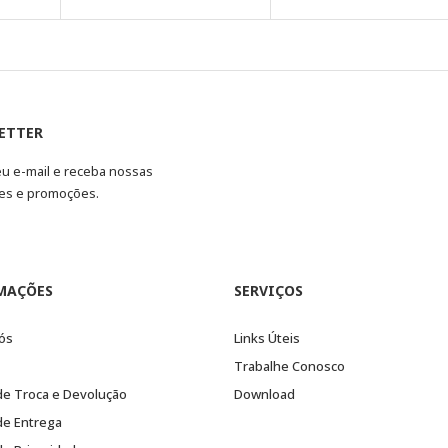
ETTER
eu e-mail e receba nossas
es e promoções.
MAÇÕES
SERVIÇOS
ós
Links Úteis
Trabalhe Conosco
 de Troca e Devolução
Download
 de Entrega