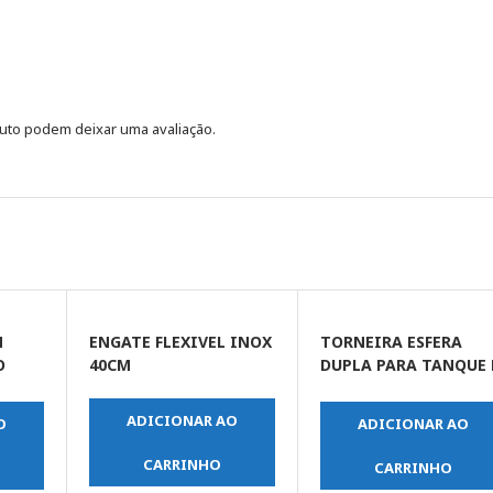
uto podem deixar uma avaliação.
M
ENGATE FLEXIVEL INOX
TORNEIRA ESFERA
O
40CM
DUPLA PARA TANQUE 
MAQUINA DE LAVAR-
TAL
1/2 X 3/4
ADICIONAR AO
O
ADICIONAR AO
CARRINHO
CARRINHO