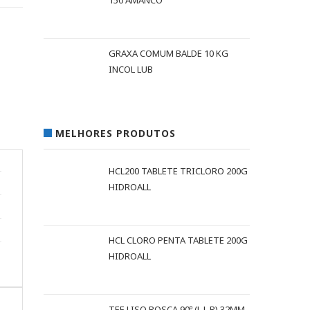
150 AMANCO
GRAXA COMUM BALDE 10 KG
INCOL LUB
MELHORES PRODUTOS
HCL200 TABLETE TRICLORO 200G
HIDROALL
HCL CLORO PENTA TABLETE 200G
HIDROALL
TEE LISO ROSCA 90º (L L R) 32MM