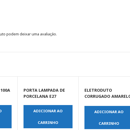
uto podem deixar uma avaliação.
 100A
PORTA LAMPADA DE
ELETRODUTO
PORCELANA E27
CORRUGADO AMAREL
DN 20 1/2 X 50MT
O
ADICIONAR AO
ADICIONAR AO
CARRINHO
CARRINHO