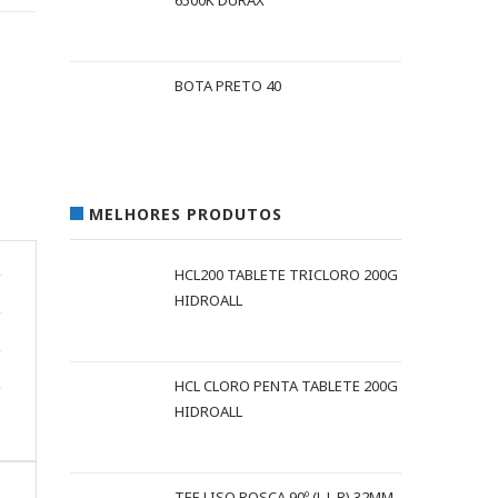
6500K DURAX
BOTA PRETO 40
MELHORES PRODUTOS
HCL200 TABLETE TRICLORO 200G
HIDROALL
HCL CLORO PENTA TABLETE 200G
HIDROALL
TEE LISO ROSCA 90º (L L R) 32MM