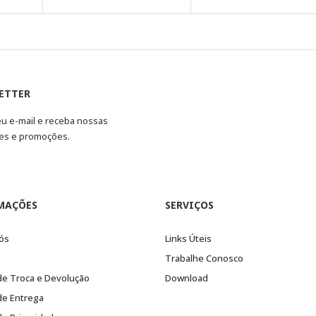
ETTER
eu e-mail e receba nossas
es e promoções.
MAÇÕES
SERVIÇOS
ós
Links Úteis
Trabalhe Conosco
 de Troca e Devolução
Download
 de Entrega