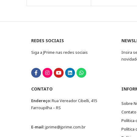
REDES SOCIAIS
NEWSL
Siga a JPrime nas redes sociais
Insira s
novidad
CONTATO
INFOR
Endereço:
Rua Vereador Cibelli, 415
Sobre N
Farroupilha – RS
Contato
Política
E-mail:
jprime@jprime.com.br
Política