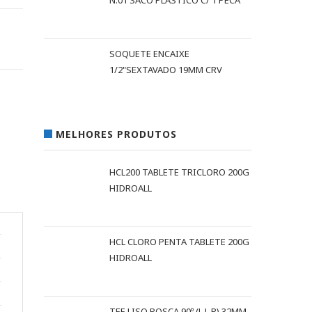
N.01 SACO PLASTICO C/ 1 PECA
SOQUETE ENCAIXE
1/2"SEXTAVADO 19MM CRV
MELHORES PRODUTOS
HCL200 TABLETE TRICLORO 200G
HIDROALL
HCL CLORO PENTA TABLETE 200G
HIDROALL
TEE LISO ROSCA 90º (L L R) 32MM