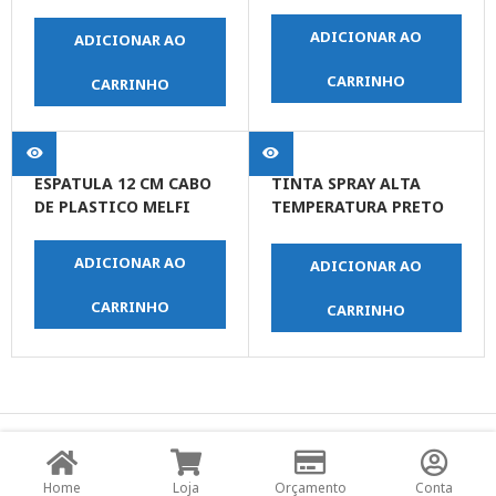
X 400
ADICIONAR AO
ADICIONAR AO
CARRINHO
CARRINHO
ESPATULA 12 CM CABO
TINTA SPRAY ALTA
DE PLASTICO MELFI
TEMPERATURA PRETO
FOSCO
ADICIONAR AO
ADICIONAR AO
CARRINHO
CARRINHO
© Copyright JPrime Ferramentas - Todos os Direitos
Reservados - Desenvolvido por
UNO Studio Digital.
Home
Loja
Orçamento
Conta