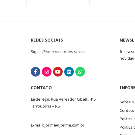
REDES SOCIAIS
NEWSL
Siga a JPrime nas redes sociais
Insira s
novidad
CONTATO
INFOR
Endereço:
Rua Vereador Cibelli, 415
Sobre N
Farroupilha – RS
Contato
Política
E-mail:
jprime@jprime.com.br
Política