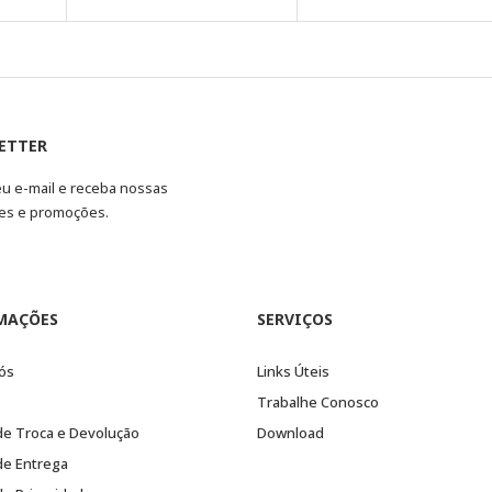
ETTER
eu e-mail e receba nossas
es e promoções.
MAÇÕES
SERVIÇOS
ós
Links Úteis
Trabalhe Conosco
 de Troca e Devolução
Download
 de Entrega