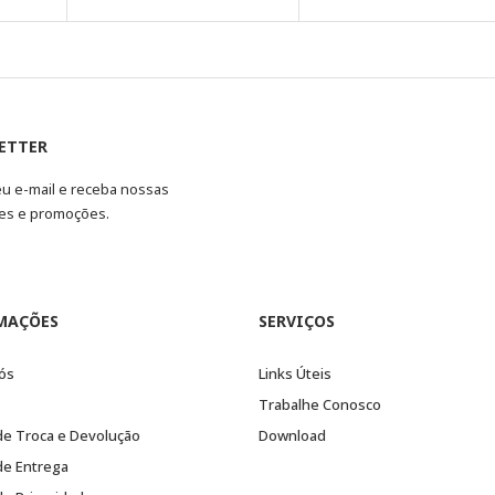
ETTER
eu e-mail e receba nossas
es e promoções.
MAÇÕES
SERVIÇOS
ós
Links Úteis
Trabalhe Conosco
 de Troca e Devolução
Download
 de Entrega