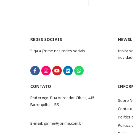
REDES SOCIAIS
NEWSL
Siga a JPrime nas redes sociais
Insira s
novidad
CONTATO
INFOR
Endereço:
Rua Vereador Cibelli, 415
Sobre N
Farroupilha – RS
Contato
Política
E-mail:
jprime@jprime.com.br
Política