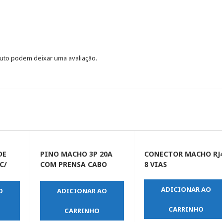
uto podem deixar uma avaliação.
DE
PINO MACHO 3P 20A
CONECTOR MACHO RJ
C/
COM PRENSA CABO
8 VIAS
BRANCO
ADICIONAR AO
O
ADICIONAR AO
CARRINHO
CARRINHO