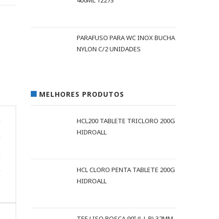
400ML 12273
PARAFUSO PARA WC INOX BUCHA
NYLON C/2 UNIDADES
MELHORES PRODUTOS
HCL200 TABLETE TRICLORO 200G
HIDROALL
HCL CLORO PENTA TABLETE 200G
HIDROALL
TEE LISO ROSCA 90º (L L R) 32MM