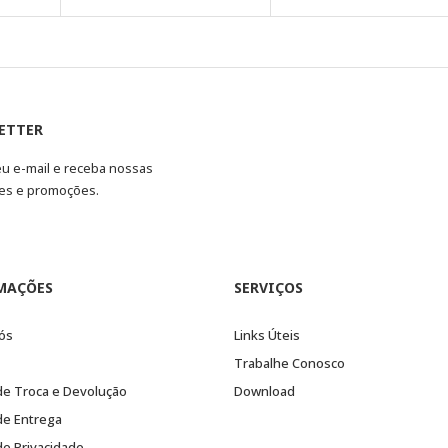
ETTER
eu e-mail e receba nossas
es e promoções.
MAÇÕES
SERVIÇOS
ós
Links Úteis
Trabalhe Conosco
 de Troca e Devolução
Download
 de Entrega
 de Privacidade