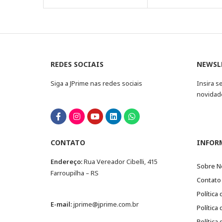
REDES SOCIAIS
NEWSL
Siga a JPrime nas redes sociais
Insira s
novidad
CONTATO
INFOR
Endereço:
Rua Vereador Cibelli, 415
Sobre N
Farroupilha – RS
Contato
Política
E-mail:
jprime@jprime.com.br
Política
Política