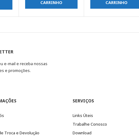
CARRINHO
CARRINHO
ETTER
eu e-mail e receba nossas
es e promoções.
MAÇÕES
SERVIÇOS
ós
Links Úteis
Trabalhe Conosco
 de Troca e Devolução
Download