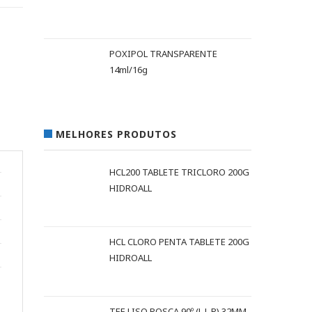
POXIPOL TRANSPARENTE
14ml/16g
MELHORES PRODUTOS
HCL200 TABLETE TRICLORO 200G
HIDROALL
HCL CLORO PENTA TABLETE 200G
HIDROALL
TEE LISO ROSCA 90º (L L R) 32MM