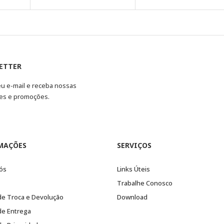
ETTER
eu e-mail e receba nossas
es e promoções.
MAÇÕES
SERVIÇOS
ós
Links Úteis
Trabalhe Conosco
 de Troca e Devolução
Download
 de Entrega