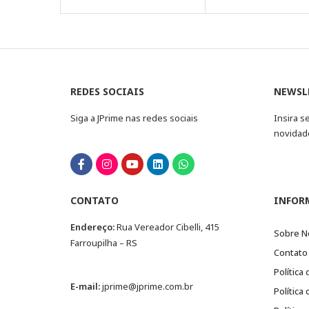
REDES SOCIAIS
NEWSL
Siga a JPrime nas redes sociais
Insira s
novidad
CONTATO
INFOR
Endereço:
Rua Vereador Cibelli, 415
Sobre N
Farroupilha – RS
Contato
Política
E-mail:
jprime@jprime.com.br
Política