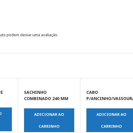
uto podem deixar uma avaliação.
PE
SACHINHO
CABO
COMBINADO 240 MM
P/ANCINHO/VASSOUR
COM REVESTIMENTO
EM MADEIRA
PROTETOR CABO
O
ADICIONAR AO
ADICIONAR AO
PLASTICO
CARRINHO
CARRINHO