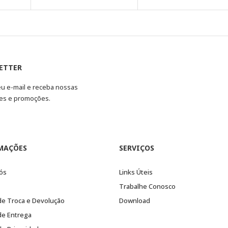
ETTER
eu e-mail e receba nossas
es e promoções.
MAÇÕES
SERVIÇOS
ós
Links Úteis
Trabalhe Conosco
 de Troca e Devolução
Download
 de Entrega