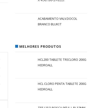
X 4 50.130-2 PEZZI
ACABAMENTO VALV.DOCOL
BRANCO BLUKIT
MELHORES PRODUTOS
HCL200 TABLETE TRICLORO 200G
HIDROALL
HCL CLORO PENTA TABLETE 200G
HIDROALL
TEE LISO ROSCA 90º (L L R) 32MM