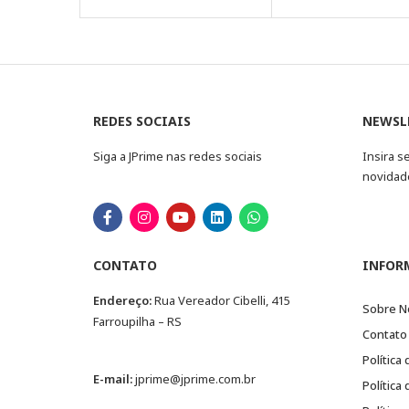
REDES SOCIAIS
NEWSL
Siga a JPrime nas redes sociais
Insira s
novidad
CONTATO
INFOR
Endereço:
Rua Vereador Cibelli, 415
Sobre N
Farroupilha – RS
Contato
Política
E-mail:
jprime@jprime.com.br
Política