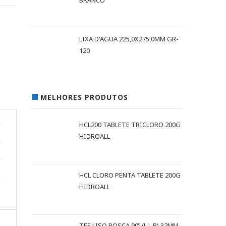
BRANCO
LIXA D'AGUA 225,0X275,0MM GR-
120
MELHORES PRODUTOS
HCL200 TABLETE TRICLORO 200G
HIDROALL
HCL CLORO PENTA TABLETE 200G
HIDROALL
TEE LISO ROSCA 90º (L L R) 32MM