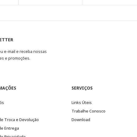
ETTER
eu e-mail e receba nossas
es e promoções.
MAÇÕES
SERVIÇOS
ós
Links Úteis
Trabalhe Conosco
 de Troca e Devolução
Download
 de Entrega
 de Privacidade