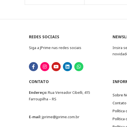
REDES SOCIAIS
NEWSL
Siga a JPrime nas redes sociais
Insira s
novidad
CONTATO
INFOR
Endereço:
Rua Vereador Cibelli, 415
Sobre N
Farroupilha – RS
Contato
Política
E-mail:
jprime@jprime.com.br
Política
Política