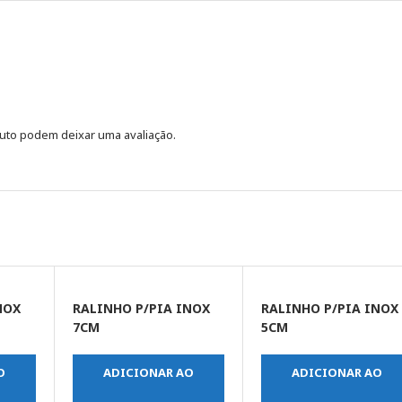
uto podem deixar uma avaliação.
NOX
RALINHO P/PIA INOX
RALINHO P/PIA INOX
7CM
5CM
O
ADICIONAR AO
ADICIONAR AO