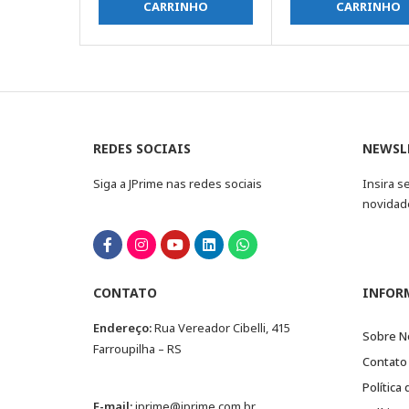
CARRINHO
CARRINHO
REDES SOCIAIS
NEWSL
Siga a JPrime nas redes sociais
Insira s
novidad
CONTATO
INFOR
Endereço:
Rua Vereador Cibelli, 415
Sobre N
Farroupilha – RS
Contato
Política
E-mail:
jprime@jprime.com.br