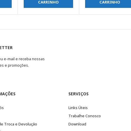
CARRINHO
CARRINHO
ETTER
eu e-mail e receba nossas
es e promoções.
MAÇÕES
SERVIÇOS
ós
Links Úteis
Trabalhe Conosco
 de Troca e Devolução
Download