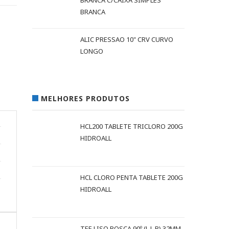
BRANCA C/CAIXA SIMPLES
BRANCA
ALIC PRESSAO 10" CRV CURVO
LONGO
MELHORES PRODUTOS
HCL200 TABLETE TRICLORO 200G
HIDROALL
HCL CLORO PENTA TABLETE 200G
HIDROALL
TEE LISO ROSCA 90º (L L R) 32MM