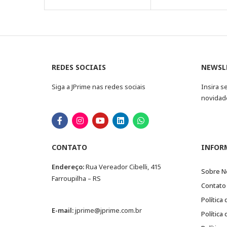
REDES SOCIAIS
NEWSL
Siga a JPrime nas redes sociais
Insira s
novidad
CONTATO
INFOR
Endereço:
Rua Vereador Cibelli, 415
Sobre N
Farroupilha – RS
Contato
Política
E-mail:
jprime@jprime.com.br
Política