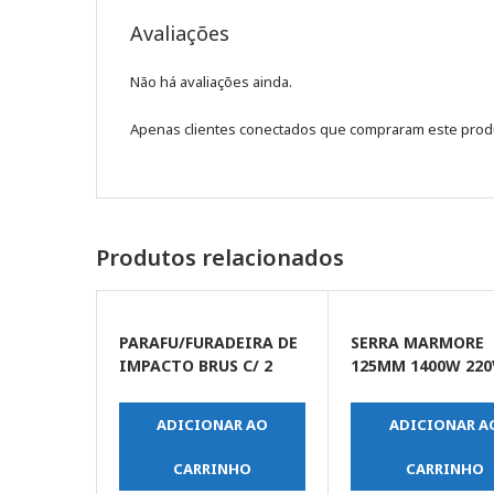
Avaliações
Não há avaliações ainda.
Apenas clientes conectados que compraram este prod
Produtos relacionados
PARAFU/FURADEIRA DE
SERRA MARMORE
IMPACTO BRUS C/ 2
125MM 1400W 220
BATERIAS 20V C/CARR
DEWALT
BIVOLT MALETA -
ADICIONAR AO
ADICIONAR A
DCF7871D2-BR-DEWALT
CARRINHO
CARRINHO