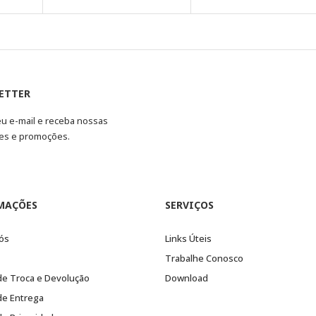
ETTER
eu e-mail e receba nossas
es e promoções.
MAÇÕES
SERVIÇOS
ós
Links Úteis
Trabalhe Conosco
 de Troca e Devolução
Download
 de Entrega