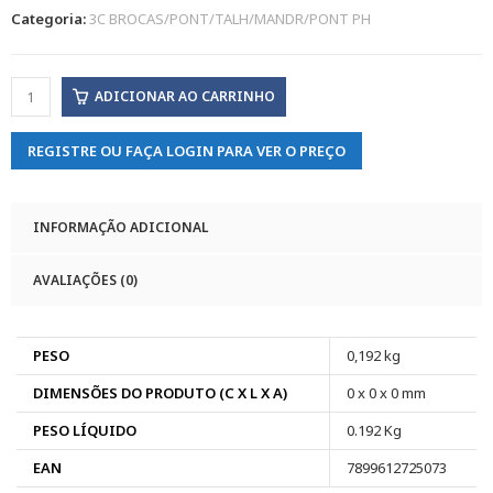
Categoria:
3C BROCAS/PONT/TALH/MANDR/PONT PH
ADICIONAR AO CARRINHO
REGISTRE OU FAÇA LOGIN PARA VER O PREÇO
INFORMAÇÃO ADICIONAL
AVALIAÇÕES (0)
PESO
0,192 kg
DIMENSÕES DO PRODUTO (C X L X A)
0 x 0 x 0 mm
PESO LÍQUIDO
0.192 Kg
EAN
7899612725073