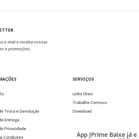
ETTER
eu e-mail e receba nossas
es e promoções.
MAÇÕES
SERVIÇOS
ós
Links Úteis
Trabalhe Conosco
 de Troca e Devolução
Download
 de Entrega
 de Privacidade
App JPrime Baixe já e
e Condições