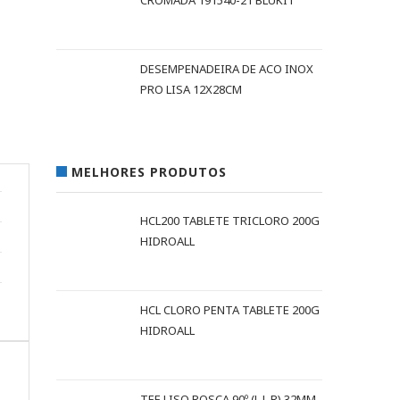
CROMADA 191540-21 BLUKIT
DESEMPENADEIRA DE ACO INOX
PRO LISA 12X28CM
MELHORES PRODUTOS
HCL200 TABLETE TRICLORO 200G
HIDROALL
HCL CLORO PENTA TABLETE 200G
HIDROALL
TEE LISO ROSCA 90º (L L R) 32MM