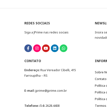
REDES SOCIAIS
NEWSL
Siga a JPrime nas redes sociais
Insira s
novidad
CONTATO
INFOR
Endereço:
Rua Vereador Cibelli, 415
Sobre N
Farroupilha – RS
Contato
Política
E-mail:
jprime@jprime.com.br
Política
Política
Telefone:
(54) 2628.4408
Termos 