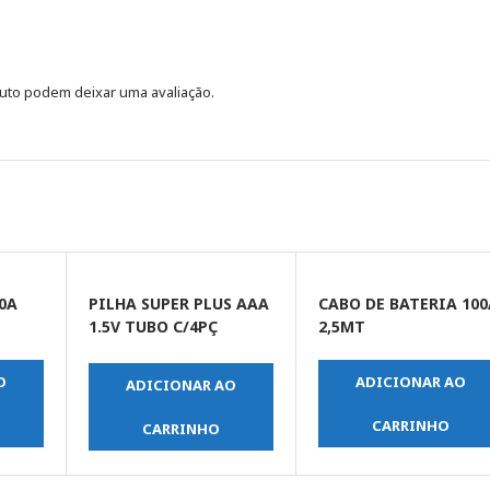
uto podem deixar uma avaliação.
0A
PILHA SUPER PLUS AAA
CABO DE BATERIA 100
1.5V TUBO C/4PÇ
2,5MT
(MENOR)
O
ADICIONAR AO
ADICIONAR AO
CARRINHO
CARRINHO