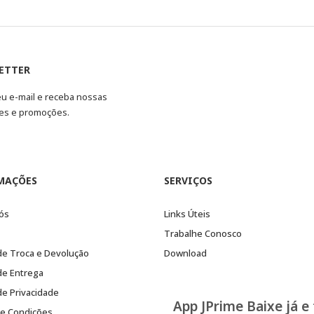
ETTER
eu e-mail e receba nossas
es e promoções.
MAÇÕES
SERVIÇOS
ós
Links Úteis
Trabalhe Conosco
 de Troca e Devolução
Download
 de Entrega
 de Privacidade
App JPrime Baixe já e
e Condições