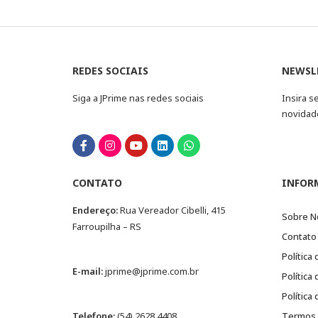
REDES SOCIAIS
NEWSL
Siga a JPrime nas redes sociais
Insira s
novidad
CONTATO
INFOR
Endereço:
Rua Vereador Cibelli, 415
Sobre N
Farroupilha – RS
Contato
Política
E-mail:
jprime@jprime.com.br
Política
Política
Telefone:
(54) 2628.4408
Termos 