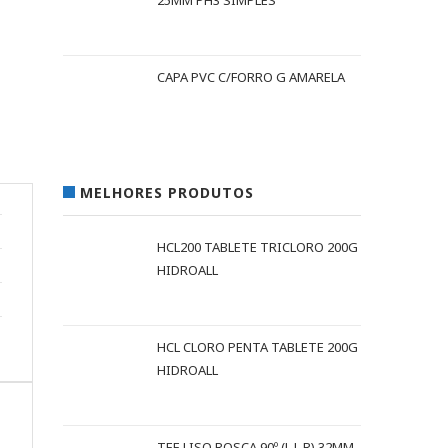
25MM PH3 SIMPLES
CAPA PVC C/FORRO G AMARELA
MELHORES PRODUTOS
HCL200 TABLETE TRICLORO 200G
HIDROALL
HCL CLORO PENTA TABLETE 200G
HIDROALL
TEE LISO ROSCA 90º (L L R) 32MM