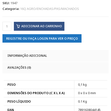
SKU:
1947
Categoria:
16Q AGRO/ENCHADAS/PAS/MACHADOS
ADICIONAR AO CARRINHO
REGISTRE OU FAÇA LOGIN PARA VER O PREÇO
INFORMAÇÃO ADICIONAL
AVALIAÇÕES (0)
PESO
0,1 kg
DIMENSÕES DO PRODUTO (C X L X A)
0 x 0 x 0 mm
PESO LÍQUIDO
0.1 Kg
EAN
7891638044145