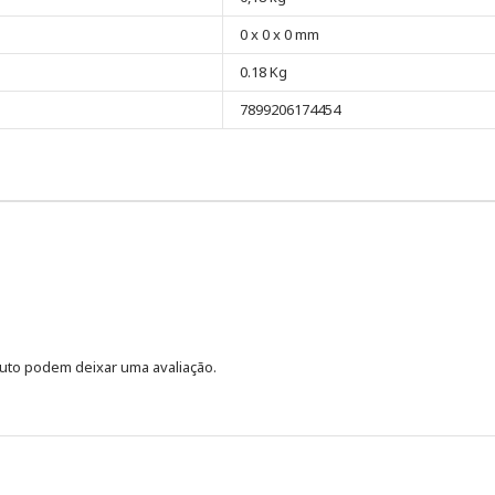
0 x 0 x 0 mm
0.18 Kg
7899206174454
uto podem deixar uma avaliação.