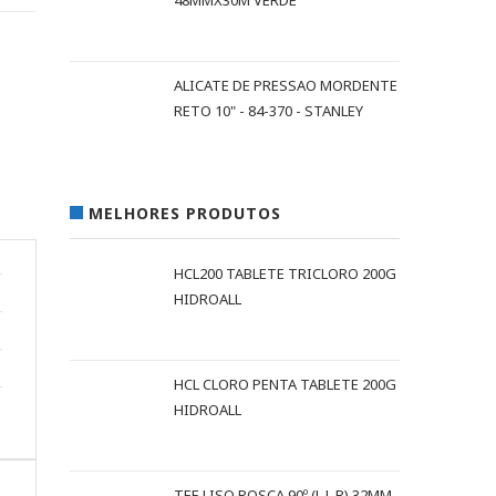
48MMX30M VERDE
ALICATE DE PRESSAO MORDENTE
RETO 10" - 84-370 - STANLEY
MELHORES PRODUTOS
HCL200 TABLETE TRICLORO 200G
HIDROALL
HCL CLORO PENTA TABLETE 200G
HIDROALL
TEE LISO ROSCA 90º (L L R) 32MM