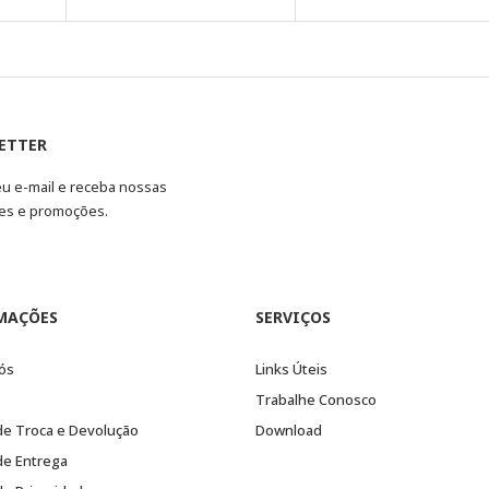
ETTER
eu e-mail e receba nossas
es e promoções.
MAÇÕES
SERVIÇOS
ós
Links Úteis
Trabalhe Conosco
 de Troca e Devolução
Download
 de Entrega