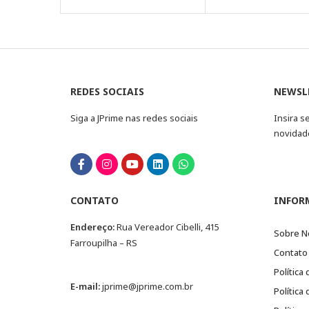
REDES SOCIAIS
NEWSL
Siga a JPrime nas redes sociais
Insira s
novidad
CONTATO
INFOR
Endereço:
Rua Vereador Cibelli, 415
Sobre N
Farroupilha – RS
Contato
Política
E-mail:
jprime@jprime.com.br
Política