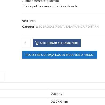
. Comprimento 6″ (150mm)
. Haste polida e envernizada sextavada
SKU:
392
Categoria:
3C BROCAS/PONT/TALH/MANDR/PONT PH
ADICIONAR AO CARRINHO
REGISTRE OU FAÇA LOGIN PARA VER O PREÇO
0,264 kg
0 x 0 x 0 mm