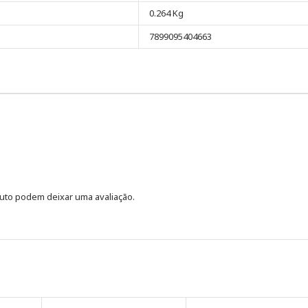
0.264 Kg
7899095404663
uto podem deixar uma avaliação.