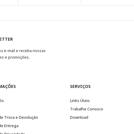
ETTER
eu e-mail e receba nossas
es e promoções.
MAÇÕES
SERVIÇOS
ós
Links Úteis
Trabalhe Conosco
 de Troca e Devolução
Download
 de Entrega