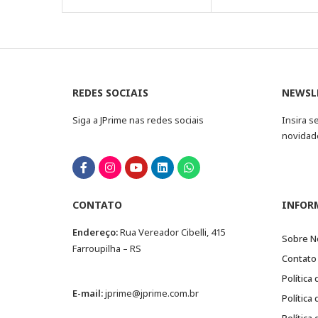
REDES SOCIAIS
NEWSL
Siga a JPrime nas redes sociais
Insira s
novidad
CONTATO
INFOR
Endereço:
Rua Vereador Cibelli, 415
Sobre N
Farroupilha – RS
Contato
Política
E-mail:
jprime@jprime.com.br
Política