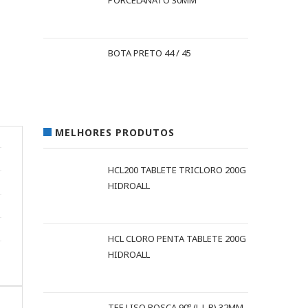
PORCELANATO 30MM
BOTA PRETO 44 / 45
MELHORES PRODUTOS
HCL200 TABLETE TRICLORO 200G
HIDROALL
HCL CLORO PENTA TABLETE 200G
HIDROALL
TEE LISO ROSCA 90º (L L R) 32MM