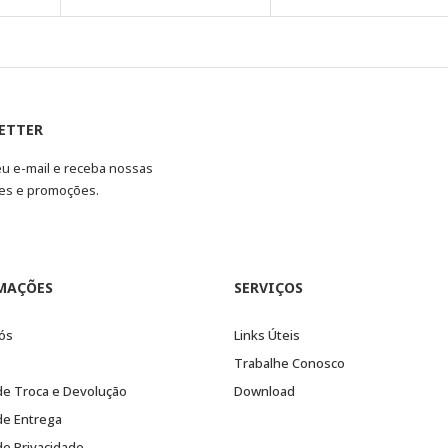
ETTER
eu e-mail e receba nossas
es e promoções.
MAÇÕES
SERVIÇOS
ós
Links Úteis
Trabalhe Conosco
 de Troca e Devolução
Download
 de Entrega
 de Privacidade