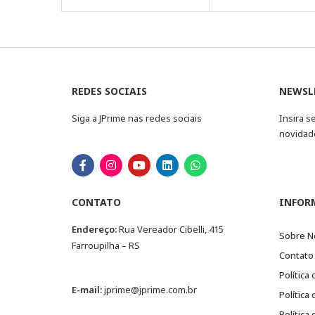
REDES SOCIAIS
NEWSL
Siga a JPrime nas redes sociais
Insira s
novidad
CONTATO
INFOR
Endereço:
Rua Vereador Cibelli, 415
Sobre N
Farroupilha – RS
Contato
Política
E-mail:
jprime@jprime.com.br
Política
Política