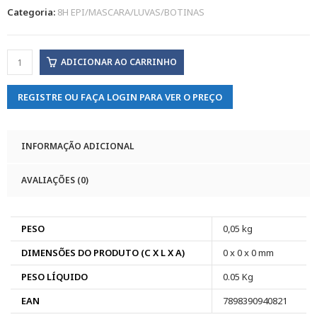
Categoria:
8H EPI/MASCARA/LUVAS/BOTINAS
ADICIONAR AO CARRINHO
REGISTRE OU FAÇA LOGIN PARA VER O PREÇO
INFORMAÇÃO ADICIONAL
AVALIAÇÕES (0)
PESO
0,05 kg
DIMENSÕES DO PRODUTO (C X L X A)
0 x 0 x 0 mm
PESO LÍQUIDO
0.05 Kg
EAN
7898390940821