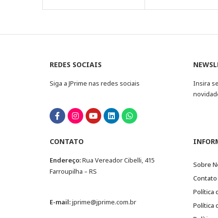
REDES SOCIAIS
NEWSL
Siga a JPrime nas redes sociais
Insira s
novidad
CONTATO
INFOR
Endereço:
Rua Vereador Cibelli, 415
Sobre N
Farroupilha – RS
Contato
Política
E-mail:
jprime@jprime.com.br
Política