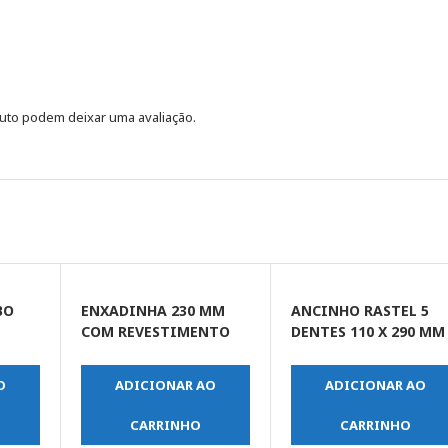
uto podem deixar uma avaliação.
BO
ENXADINHA 230 MM
ANCINHO RASTEL 5
COM REVESTIMENTO
DENTES 110 X 290 MM
PROTETOR E CABO
EMBORRACHADO
PLASTICO
O
ADICIONAR AO
ADICIONAR AO
CARRINHO
CARRINHO