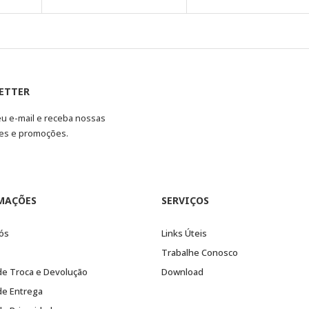
ETTER
eu e-mail e receba nossas
es e promoções.
MAÇÕES
SERVIÇOS
ós
Links Úteis
Trabalhe Conosco
 de Troca e Devolução
Download
 de Entrega