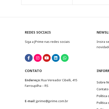
REDES SOCIAIS
NEWSL
Siga a JPrime nas redes sociais
Insira s
novidad
CONTATO
INFOR
Endereço:
Rua Vereador Cibelli, 415
Sobre N
Farroupilha – RS
Contato
Política
E-mail:
jprime@jprime.com.br
Política