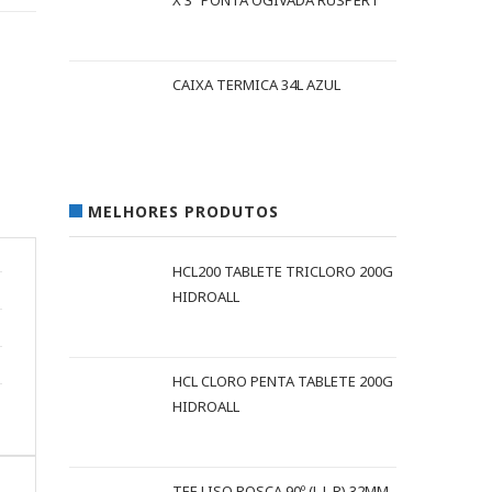
X 3" PONTA OGIVADA RUSPERT
CAIXA TERMICA 34L AZUL
MELHORES PRODUTOS
HCL200 TABLETE TRICLORO 200G
HIDROALL
HCL CLORO PENTA TABLETE 200G
HIDROALL
TEE LISO ROSCA 90º (L L R) 32MM