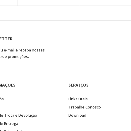
ETTER
eu e-mail e receba nossas
es e promoções.
MAÇÕES
SERVIÇOS
ós
Links Úteis
Trabalhe Conosco
 de Troca e Devolução
Download
 de Entrega