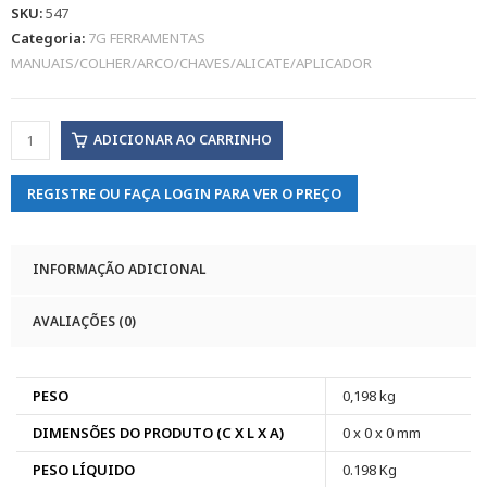
SKU:
547
Categoria:
7G FERRAMENTAS
MANUAIS/COLHER/ARCO/CHAVES/ALICATE/APLICADOR
ADICIONAR AO CARRINHO
REGISTRE OU FAÇA LOGIN PARA VER O PREÇO
INFORMAÇÃO ADICIONAL
AVALIAÇÕES (0)
PESO
0,198 kg
DIMENSÕES DO PRODUTO (C X L X A)
0 x 0 x 0 mm
PESO LÍQUIDO
0.198 Kg