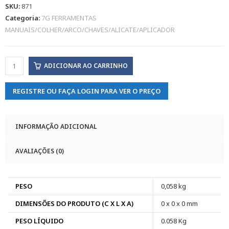
SKU:
871
Categoria:
7G FERRAMENTAS
MANUAIS/COLHER/ARCO/CHAVES/ALICATE/APLICADOR
ADICIONAR AO CARRINHO
REGISTRE OU FAÇA LOGIN PARA VER O PREÇO
INFORMAÇÃO ADICIONAL
AVALIAÇÕES (0)
PESO
0,058 kg
DIMENSÕES DO PRODUTO (C X L X A)
0 x 0 x 0 mm
PESO LÍQUIDO
0.058 Kg