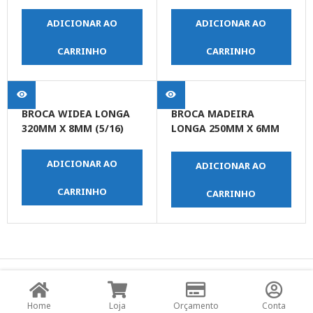
ADICIONAR AO
ADICIONAR AO
CARRINHO
CARRINHO
BROCA WIDEA LONGA
BROCA MADEIRA
320MM X 8MM (5/16)
LONGA 250MM X 6MM
(1/4)
ADICIONAR AO
ADICIONAR AO
CARRINHO
CARRINHO
© Copyright JPrime Ferramentas - Todos os Direitos
Reservados - Desenvolvido por
UNO Studio Digital.
Home
Loja
Orçamento
Conta