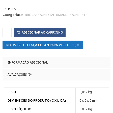
SKU:
305
Categoria:
3C BROCAS/PONT/TALH/MANDR/PONT PH
ADICIONAR AO CARRINHO
REGISTRE OU FAÇA LOGIN PARA VER O PREÇO
INFORMAÇÃO ADICIONAL
AVALIAÇÕES (0)
PESO
0,052 kg
DIMENSÕES DO PRODUTO (C X L X A)
0 x 0 x 0 mm
PESO LÍQUIDO
0.052 Kg